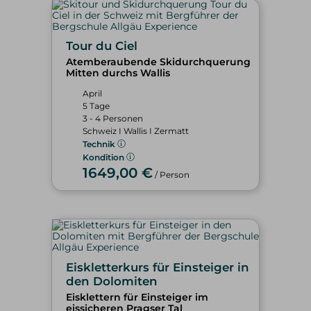
Tour du Ciel
Atemberaubende Skidurchquerung
Mitten durchs Wallis
April
5 Tage
3 - 4 Personen
Schweiz I Wallis I Zermatt
Technik
Kondition
1649,00 €
/ Person
Eiskletterkurs für Einsteiger in
den Dolomiten
Eisklettern für Einsteiger im
eissicheren Pragser Tal