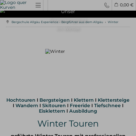
0,00 €
Unser
Tourenangebot
Bergschule Allgäu Experience - Bergführer aus dem Allgäu
›
Winter
Spontantouren
Privattouren
Tourenfinder
im Winter
Hochtouren
4000er Hochtouren
3000er Hochtouren
leichte Hochtouren
mittelschwere Hochtouren
schwere Hochtouren
Klettern / Bergsteigen
Klettern im Allgäu
Hochtouren
I
Bergsteigen
I
Klettern
I
Klettersteige
Bergsteigen im Allgäu
I
Wandern
I
Skitouren
I
Freeride
I
Tiefschnee
I
Klettern in den Alpen
Eisklettern
I
Ausbildung
Kletterreisen
Winter Touren
Klettersteige