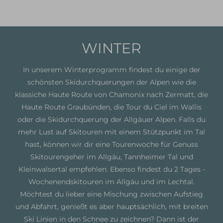
EISKLETTERKURSE ALLGÄU / DOLOMITEN
Skitouren & Skihochtouren in den Alpen
Skitourenreisen
Freeriden / Heliski
WINTER
Freeriden / Tiefschnee im Allgäu
Freeriden / Heliski weltweit
In unserem Winterprogramm findest du einige der
schönsten Skidurchquerungen der Alpen wie die
Eisklettern
klassiche Haute Route von Chamonix nach Zermatt, die
Haute Route Graubünden, die Tour du Ciel im Wallis
Eisklettern Tagestouren
Eisklettern Mehrtagestouren
oder die Skidurchquerung der Allgäuer Alpen. Falls du
Eiskletterreisen
mehr Lust auf Skitouren mit einem Stützpunkt im Tal
hast, können wir dir eine Tourenwoche für Genuss
Skitourengeher im Allgäu, Tannheimer Tal und
Team
Philosophie & Vision
Partner
Kontakt
Service &
Kleinwalsertal empfehlen. Ebenso findest du 2 Tages -
Infos
Kontakt
E-Mail
Tel.: 08325 927 47 15
Wochenendskitouren im Allgäu und im Lechtal.
Möchtest du lieber eine Mischung zwischen Aufstieg
und Abfahrt, genießt es aber hauptsächlich, mit breiten
Ski Linien in den Schnee zu zeichnen? Dann ist der