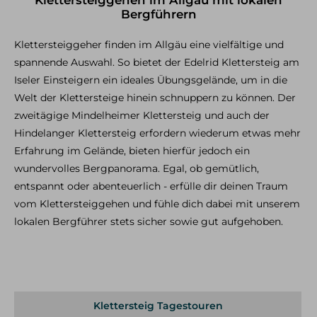
Klettersteiggehen im Allgäu mit lokalen
Klettersteig Tagestouren
Bergführern
Klettersteig Mehrtagestouren
Klettersteiggeher finden im Allgäu eine vielfältige und
Wandern
spannende Auswahl. So bietet der Edelrid Klettersteig am
Iseler Einsteigern ein ideales Übungsgelände, um in die
Wandern im Allgäu
Wandern in den Alpen
Welt der Klettersteige hinein schnuppern zu können. Der
Schneeschuh Touren im Allgäu
zweitägige Mindelheimer Klettersteig und auch der
Hindelanger Klettersteig erfordern wiederum etwas mehr
Ausbildung
Erfahrung im Gelände, bieten hierfür jedoch ein
Kletterkurse
wundervolles Bergpanorama. Egal, ob gemütlich,
Klettersteigkurse
entspannt oder abenteuerlich - erfülle dir deinen Traum
Hochtourenkurse
vom Klettersteiggehen und fühle dich dabei mit unserem
Tiefschneekurse
Skitourenkurse
lokalen Bergführer stets sicher sowie gut aufgehoben.
Lawinenkurse
Eiskletterkurse
Skitouren
Skitouren Tagestouren im Allgäu
Klettersteig Tagestouren
Skitouren Mehrtagestouren im Allgäu