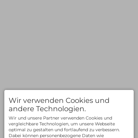
Freeriden/Heliski
Klettern/Bergsteigen
Eisklettern
Klettersteige
Wandern
TOURENBEWERTUNG
SERVICE & INFOS
Hochtouren
Privattouren
Klettern/Bergsteigen
Spontantouren
Klettersteige
Tourenfinder
Wandern
Geschenkgutschein
Skitouren
Reiseberichte
Freeride/Tiefschnee
Newsletter
Eisklettern
Mietmaterial
Informationen zum
Reiserücktritt
Zahlungsmethoden
FAQ
KLETTERN
AUSBILDUNG
Klettern im Allgäu
Kletterkurse
Wir verwenden Cookies und
Bergsteigen im Allgäu
Klettersteigkurse
Kletterkurse im Allgäu
Hochtourenkurse
andere Technologien.
Klettern in den Alpen
Tiefschneekurse
Kletterreisen
Skitourenkurse
Wir und unsere Partner verwenden Cookies und
Lawinenkurse
vergleichbare Technologien, um unsere Webseite
Eiskletterkurse
optimal zu gestalten und fortlaufend zu verbessern.
ÜBER UNS
KONTAKT
Dabei können personenbezogene Daten wie