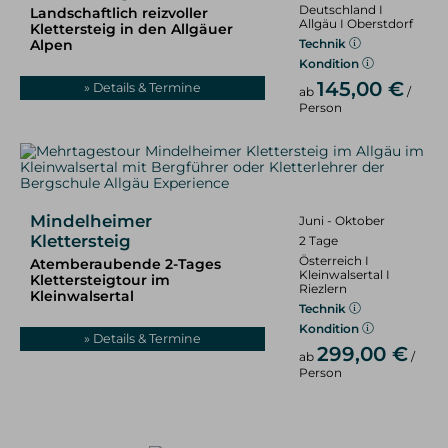
Deutschland I
Landschaftlich reizvoller
Allgäu I Oberstdorf
Klettersteig in den Allgäuer
Alpen
Technik
Kondition
145,00 €
» Details & Termine
ab
/
Person
Mindelheimer
Juni - Oktober
Klettersteig
2 Tage
Österreich I
Atemberaubende 2-Tages
Kleinwalsertal I
Klettersteigtour im
Riezlern
Kleinwalsertal
Technik
Kondition
» Details & Termine
299,00 €
ab
/
Person