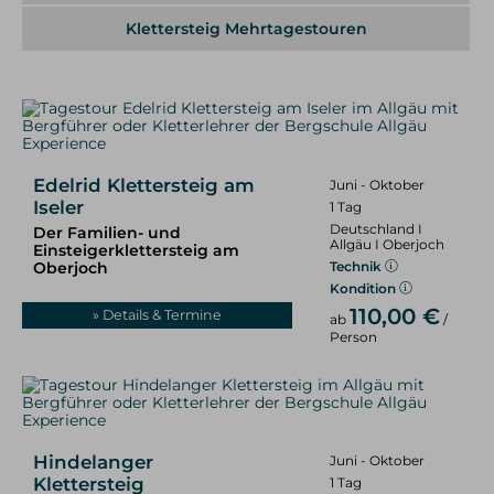
Skitouren & Skihochtouren in den Alpen
Klettersteig Mehrtagestouren
Skitourenreisen
Freeriden / Heliski
Freeriden / Tiefschnee im Allgäu
Freeriden / Heliski weltweit
Edelrid Klettersteig am
Juni - Oktober
Eisklettern
Iseler
1 Tag
Deutschland I
Der Familien- und
Eisklettern Tagestouren
Allgäu I Oberjoch
Einsteigerklettersteig am
Eisklettern Mehrtagestouren
Oberjoch
Technik
Eiskletterreisen
Kondition
110,00 €
» Details & Termine
ab
/
Person
Team
Philosophie & Vision
Partner
Kontakt
Service &
Infos
Kontakt
E-Mail
Tel.: 08325 927 47 15
Hindelanger
Juni - Oktober
Klettersteig
1 Tag