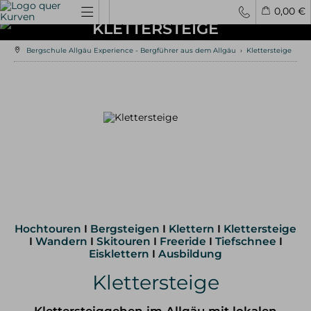
0,00 €
KLETTERSTEIGE
Bergschule Allgäu Experience - Bergführer aus dem Allgäu
›
Klettersteige
Spontantouren
Privattouren
Tourenfinder
Hochtouren
4000er Hochtouren
3000er Hochtouren
leichte Hochtouren
mittelschwere Hochtouren
schwere Hochtouren
Klettern / Bergsteigen
Klettern im Allgäu
Hochtouren
I
Bergsteigen
I
Klettern
I
Klettersteige
Bergsteigen im Allgäu
I
Wandern
I
Skitouren
I
Freeride
I
Tiefschnee
I
Klettern in den Alpen
Eisklettern
I
Ausbildung
Kletterreisen
Klettersteige
Klettersteige