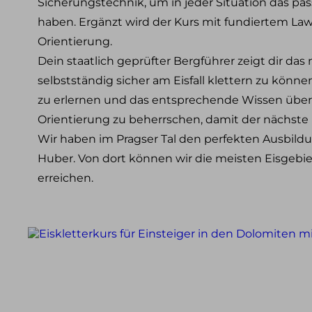
Sicherungstechnik, um in jeder Situation das p
Klettersteig Tagestouren
haben. Ergänzt wird der Kurs mit fundiertem La
Klettersteig Mehrtagestouren
Orientierung.
Wandern
Dein staatlich geprüfter Bergführer zeigt dir da
selbstständig sicher am Eisfall klettern zu könn
Wandern im Allgäu
Wandern in den Alpen
zu erlernen und das entsprechende Wissen übe
Schneeschuh Touren im Allgäu
Orientierung zu beherrschen, damit der nächste 
Wir haben im Pragser Tal den perfekten Ausbil
Ausbildung
Huber. Von dort können wir die meisten Eisgebi
Kletterkurse
Klettersteigkurse
erreichen.
Hochtourenkurse
Tiefschneekurse
Skitourenkurse
Lawinenkurse
Eiskletterkurse
Skitouren
Skitouren Tagestouren im Allgäu
Skitouren Mehrtagestouren im Allgäu