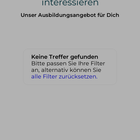
interessieren
Unser Ausbildungsangebot für Dich
Keine Treffer gefunden
Bitte passen Sie Ihre Filter
an, alternativ können Sie
alle Filter zurücksetzen.
WINTER
SOMMER
alle Tourenangebote
alle Tourenangebote
Skitouren
Hochtouren
Freeriden/Heliski
Klettern/Bergsteigen
Eisklettern
Klettersteige
Wandern