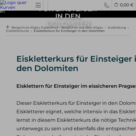
EISKLETTERKURS
0,00 €
FÜR EINSTEIGER
IN DEN
DOLOMITEN
Spontantouren
Privattouren
Tourenfinder
Bergschule Allgäu Experience - Bergführer aus dem Allgäu
›
Ausbildung
›
Eiskletterkurse
›
Eiskletterkurs für Einsteiger in den Dolomiten
Hochtouren
4000er Hochtouren
3000er Hochtouren
Eiskletterkurs für Einsteiger 
leichte Hochtouren
den Dolomiten
mittelschwere Hochtouren
schwere Hochtouren
Eisklettern für Einsteiger im eissicheren Pragse
Klettern / Bergsteigen
Klettern im Allgäu
Dieser Eiskletterkurs für Einsteiger in den Dolomit
Bergsteigen im Allgäu
Klettern in den Alpen
Eiskletterer eignet, welche intensiv in das Eiskl
Kletterreisen
lernst in diesem Eiskletterkurs die nötige Techni
unterwegs zu sein und ebenfalls die entsprechen
Klettersteige