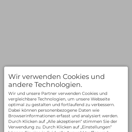
TOURENBEWERTUNG
SERVICE & INFOS
Hochtouren
Privattouren
Klettern/Bergsteigen
Spontantouren
Klettersteige
Tourenfinder
Wandern
Geschenkgutschein
Skitouren
Reiseberichte
Freeride/Tiefschnee
Newsletter
Eisklettern
Mietmaterial
Informationen zum
Reiserücktritt
Zahlungsmethoden
FAQ
KLETTERN
AUSBILDUNG
Klettern im Allgäu
Kletterkurse
Wir verwenden Cookies und
Bergsteigen im Allgäu
Klettersteigkurse
Kletterkurse im Allgäu
Hochtourenkurse
andere Technologien.
Klettern in den Alpen
Tiefschneekurse
Kletterreisen
Skitourenkurse
Wir und unsere Partner verwenden Cookies und
Lawinenkurse
vergleichbare Technologien, um unsere Webseite
Eiskletterkurse
optimal zu gestalten und fortlaufend zu verbessern.
ÜBER UNS
KONTAKT
Dabei können personenbezogene Daten wie
Kontakt
ALLGÄU EXPERIENCE
Browserinformationen erfasst und analysiert werden.
Team
Am Schwandweg 17
Durch Klicken auf „Alle akzeptieren“ stimmen Sie der
Philosophie & Vision
87534 Oberstaufen
Verwendung zu. Durch Klicken auf „Einstellungen“
Partner
Deutschland