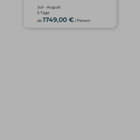
Juli - August
5 Tage
1749,00 €
ab
/ Person
WINTER
SOMMER
alle Tourenangebote
alle Tourenangebote
Skitouren
Hochtouren
Freeriden/Heliski
Klettern/Bergsteigen
Eisklettern
Klettersteige
Wandern
TOURENBEWERTUNG
SERVICE & INFOS
Hochtouren
Privattouren
Klettern/Bergsteigen
Spontantouren
Klettersteige
Tourenfinder
Wandern
Geschenkgutschein
Skitouren
Reiseberichte