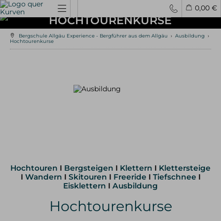
0,00 €
HOCHTOURENKURSE
Bergschule Allgäu Experience - Bergführer aus dem Allgäu
›
Ausbildung
›
Spontantouren
Privattouren
Tourenfinder
Hochtourenkurse
Hochtouren
4000er Hochtouren
3000er Hochtouren
leichte Hochtouren
mittelschwere Hochtouren
schwere Hochtouren
Klettern / Bergsteigen
Klettern im Allgäu
Hochtouren
I
Bergsteigen
I
Klettern
I
Klettersteige
Bergsteigen im Allgäu
I
Wandern
I
Skitouren
I
Freeride
I
Tiefschnee
I
Klettern in den Alpen
Eisklettern
I
Ausbildung
Kletterreisen
Hochtourenkurse
Klettersteige