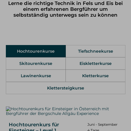
Lerne die richtige Technik in Fels und Eis bei
Klettersteig Tagestouren
einem erfahrenen Bergführer um
Klettersteig Mehrtagestouren
selbstständig unterwegs sein zu können
Wandern
Wandern im Allgäu
Wandern in den Alpen
Schneeschuh Touren im Allgäu
Hochtourenkurse
Tiefschneekurse
Ausbildung
Skitourenkurse
Eiskletterkurse
Kletterkurse
Klettersteigkurse
Lawinenkurse
Kletterkurse
Hochtourenkurse
Tiefschneekurse
Klettersteigkurse
Skitourenkurse
Lawinenkurse
Eiskletterkurse
Skitouren
Hochtourenkurs für
Juni - September
Skitouren Tagestouren im Allgäu
Skitouren Mehrtagestouren im Allgäu
Einsteiger – Level 1
4 Tage