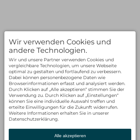
Freeride/Tiefschnee
Newsletter
Eisklettern
Mietmaterial
Informationen zum
Reiserücktritt
Zahlungsmethoden
FAQ
KLETTERN
AUSBILDUNG
Klettern im Allgäu
Kletterkurse
Wir verwenden Cookies und
Bergsteigen im Allgäu
Klettersteigkurse
Kletterkurse im Allgäu
Hochtourenkurse
andere Technologien.
Klettern in den Alpen
Tiefschneekurse
Kletterreisen
Skitourenkurse
Wir und unsere Partner verwenden Cookies und
Lawinenkurse
vergleichbare Technologien, um unsere Webseite
Eiskletterkurse
optimal zu gestalten und fortlaufend zu verbessern.
ÜBER UNS
KONTAKT
Dabei können personenbezogene Daten wie
Kontakt
ALLGÄU EXPERIENCE
Browserinformationen erfasst und analysiert werden.
Team
Am Schwandweg 17
Durch Klicken auf „Alle akzeptieren“ stimmen Sie der
Philosophie & Vision
87534 Oberstaufen
Verwendung zu. Durch Klicken auf „Einstellungen“
Partner
Deutschland
können Sie eine individuelle Auswahl treffen und
Tel +49 (0)8325 9274715
Fax +49 (0)8325 9274716
erteilte Einwilligungen für die Zukunft widerrufen.
info@allgaeu-
Weitere Informationen erhalten Sie in unserer
experience.com
Datenschutzerklärung.
Alle akzeptieren