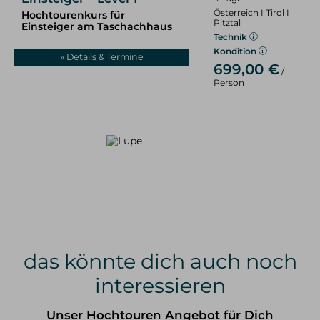
Skitouren & Skihochtouren in den Alpen
Österreich I Tirol I
Hochtourenkurs für
Pitztal
Skitourenreisen
Einsteiger am Taschachhaus
Technik
Kondition
» Details & Termine
Freeriden / Heliski
699,00 €
/
Person
Freeriden / Tiefschnee im Allgäu
Freeriden / Heliski weltweit
Eisklettern
Eisklettern Tagestouren
Eisklettern Mehrtagestouren
Eiskletterreisen
Team
Philosophie & Vision
Partner
Kontakt
Service &
Infos
das könnte dich auch noch
Kontakt
E-Mail
Tel.: 08325 927 47 15
interessieren
Unser Hochtouren Angebot für Dich