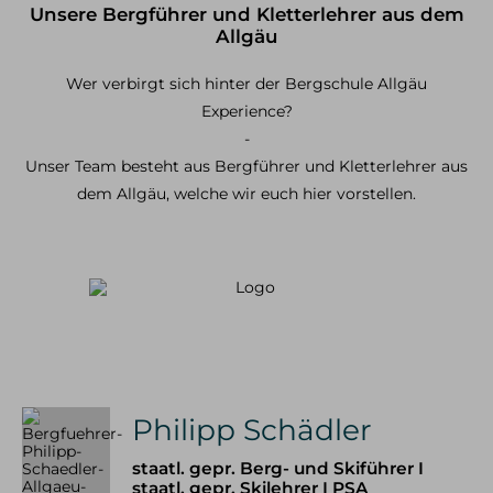
Unsere Bergführer und Kletterlehrer aus dem
Klettersteig Tagestouren
Klettersteig Mehrtagestouren
Allgäu
Wer verbirgt sich hinter der Bergschule Allgäu
Wandern
Experience?
Wandern im Allgäu
-
Wandern in den Alpen
Unser Team besteht aus Bergführer und Kletterlehrer aus
Schneeschuh Touren im Allgäu
dem Allgäu, welche wir euch hier vorstellen.
Ausbildung
Kletterkurse
Klettersteigkurse
Hochtourenkurse
Tiefschneekurse
Skitourenkurse
Lawinenkurse
Eiskletterkurse
Philipp Schädler
Skitouren
staatl. gepr. Berg- und Skiführer I
Skitouren Tagestouren im Allgäu
staatl. gepr. Skilehrer I PSA
Skitouren Mehrtagestouren im Allgäu