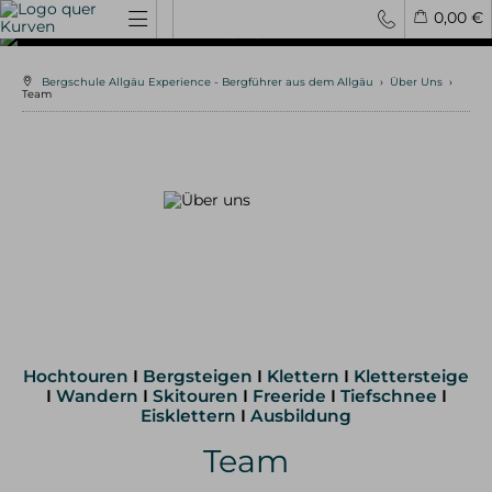
Bergführer
0,00 €
und
Kletterlehrer
Bergschule Allgäu Experience - Bergführer aus dem Allgäu
›
Über Uns
›
Spontantouren
Privattouren
Tourenfinder
aus dem
Team
Allgäu
Hochtouren
4000er Hochtouren
3000er Hochtouren
leichte Hochtouren
mittelschwere Hochtouren
schwere Hochtouren
Klettern / Bergsteigen
Klettern im Allgäu
Bergsteigen im Allgäu
Hochtouren
I
Bergsteigen
I
Klettern
I
Klettersteige
Klettern in den Alpen
I
Wandern
I
Skitouren
I
Freeride
I
Tiefschnee
I
Kletterreisen
Eisklettern
I
Ausbildung
Team
Klettersteige