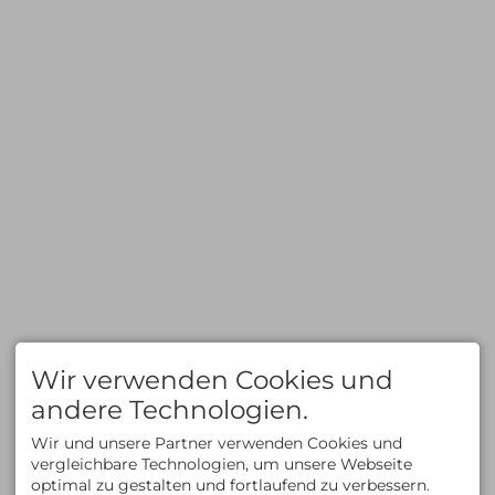
Skitouren
Hochtouren
Freeriden/Heliski
Klettern/Bergsteigen
Eisklettern
Klettersteige
Wandern
TOURENBEWERTUNG
SERVICE & INFOS
Hochtouren
Privattouren
Klettern/Bergsteigen
Spontantouren
Klettersteige
Tourenfinder
Wandern
Geschenkgutschein
Skitouren
Reiseberichte
Freeride/Tiefschnee
Newsletter
Eisklettern
Mietmaterial
Informationen zum
Reiserücktritt
Zahlungsmethoden
FAQ
KLETTERN
AUSBILDUNG
Klettern im Allgäu
Kletterkurse
Wir verwenden Cookies und
Bergsteigen im Allgäu
Klettersteigkurse
Kletterkurse im Allgäu
Hochtourenkurse
andere Technologien.
Klettern in den Alpen
Tiefschneekurse
Kletterreisen
Skitourenkurse
Wir und unsere Partner verwenden Cookies und
Lawinenkurse
vergleichbare Technologien, um unsere Webseite
Eiskletterkurse
optimal zu gestalten und fortlaufend zu verbessern.