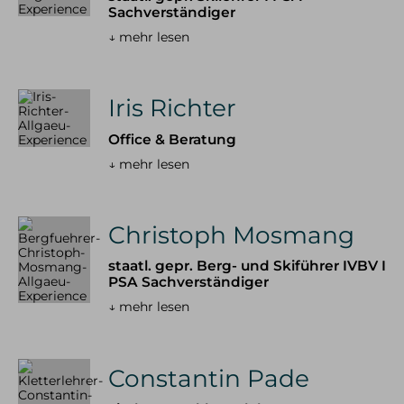
Sachverständiger
Skitouren & Skihochtouren in den Alpen
Skitourenreisen
↓ mehr lesen
Freeriden / Heliski
Iris Richter
Freeriden / Tiefschnee im Allgäu
Freeriden / Heliski weltweit
Office & Beratung
↓ mehr lesen
Eisklettern
Eisklettern Tagestouren
Eisklettern Mehrtagestouren
Christoph Mosmang
Eiskletterreisen
staatl. gepr. Berg- und Skiführer IVBV I
PSA Sachverständiger
Team
Philosophie & Vision
Partner
Kontakt
Service &
↓ mehr lesen
Infos
Kontakt
E-Mail
Tel.: 08325 927 47 15
Constantin Pade