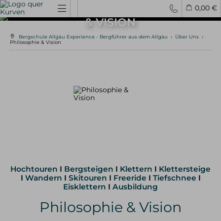
PHILOSOPHIE
0,00 €
& VISION
Bergschule Allgäu Experience - Bergführer aus dem Allgäu
›
Über Uns
›
Spontantouren
Privattouren
Tourenfinder
Philosophie & Vision
Hochtouren
4000er Hochtouren
3000er Hochtouren
leichte Hochtouren
mittelschwere Hochtouren
schwere Hochtouren
Klettern / Bergsteigen
Klettern im Allgäu
Bergsteigen im Allgäu
Hochtouren
I
Bergsteigen
I
Klettern
I
Klettersteige
Klettern in den Alpen
I
Wandern
I
Skitouren
I
Freeride
I
Tiefschnee
I
Kletterreisen
Eisklettern
I
Ausbildung
Philosophie & Vision
Klettersteige