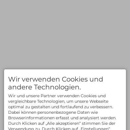
TOURENBEWERTUNG
SERVICE & INFOS
Hochtouren
Privattouren
Klettern/Bergsteigen
Spontantouren
Klettersteige
Tourenfinder
Wandern
Geschenkgutschein
Skitouren
Reiseberichte
Freeride/Tiefschnee
Newsletter
Eisklettern
Mietmaterial
Informationen zum
Reiserücktritt
Zahlungsmethoden
FAQ
KLETTERN
AUSBILDUNG
Klettern im Allgäu
Kletterkurse
Wir verwenden Cookies und
Bergsteigen im Allgäu
Klettersteigkurse
Kletterkurse im Allgäu
Hochtourenkurse
andere Technologien.
Klettern in den Alpen
Tiefschneekurse
Kletterreisen
Skitourenkurse
Wir und unsere Partner verwenden Cookies und
Lawinenkurse
vergleichbare Technologien, um unsere Webseite
Eiskletterkurse
optimal zu gestalten und fortlaufend zu verbessern.
ÜBER UNS
KONTAKT
Dabei können personenbezogene Daten wie
Kontakt
ALLGÄU EXPERIENCE
Browserinformationen erfasst und analysiert werden.
Team
Am Schwandweg 17
Durch Klicken auf „Alle akzeptieren“ stimmen Sie der
Philosophie & Vision
87534 Oberstaufen
Verwendung zu. Durch Klicken auf „Einstellungen“