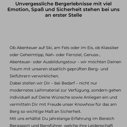
Unvergessliche Bergerlebnisse mit viel
Klettersteig Tagestouren
Klettersteig Mehrtagestouren
Emotion, Spaß und Sicherheit stehen bei uns
an erster Stelle
Wandern
Wandern im Allgäu
Wandern in den Alpen
Schneeschuh Touren im Allgäu
Ob Abenteuer auf Ski, am Fels oder im Eis, ob Klassiker
oder Geheimtipp, Nah- oder Fernziel, Genuss-,
Ausbildung
Abenteuer- oder Ausbildungstour – wir möchten Deinen
Kletterkurse
Traum mit unseren staatlich geprüften Berg- und
Klettersteigkurse
Skiführern verwirklichen.
Hochtourenkurse
Tiefschneekurse
Dabei stellen wir Dir – bei Bedarf – nicht nur
Skitourenkurse
modernstes Leihmaterial zur Verfügung, sondern gehen
Lawinenkurse
individuell auf Deine Wünsche sowie Anliegen ein und
Eiskletterkurse
vermitteln Dir mit Freude unser Knowhow für das am
Berg so wichtige Maß an Sicherheit.
Skitouren
Mit uns erhältst Du jahrelange Erfahrung im Bereich
Skitouren Tagestouren im Allgäu
Bergsport und Bergführer, welche ihre Leidenschaft
Skitouren Mehrtagestouren im Allgäu