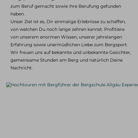
Skitouren & Skihochtouren in den Alpen
zum Beruf gemacht sowie ihre Berufung gefunden
Skitourenreisen
haben.
Unser Ziel ist es, Dir einmalige Erlebnisse zu schaffen,
Freeriden / Heliski
von welchen Du noch lange zehren kannst. Profitiere
Freeriden / Tiefschnee im Allgäu
von unserem enormen Wissen, unserer jahrelangen
Freeriden / Heliski weltweit
Erfahrung sowie unermüdlichen Liebe zum Bergsport.
Wir freuen uns auf bekannte und unbekannte Gesichter,
Eisklettern
gemeinsame Stunden am Berg und natürlich Deine
Eisklettern Tagestouren
Nachricht.
Eisklettern Mehrtagestouren
Eiskletterreisen
Team
Philosophie & Vision
Partner
Kontakt
Service &
Infos
Kontakt
E-Mail
Tel.: 08325 927 47 15