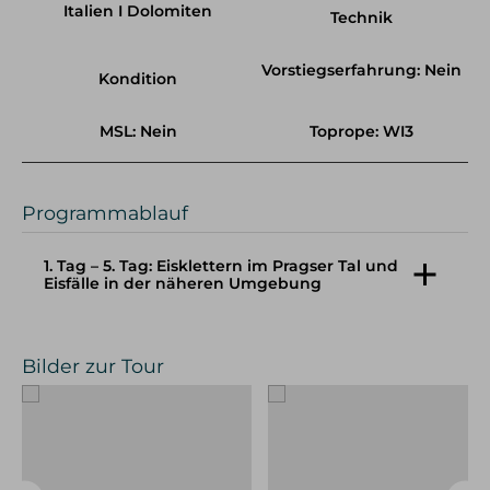
Italien I Dolomiten
Technik
Vorstiegserfahrung: Nein
Kondition
MSL: Nein
Toprope: WI3
Programmablauf
1. Tag – 5. Tag: Eisklettern im Pragser Tal und
Eisfälle in der näheren Umgebung
Dein Bergführer erwartet dich in Prags beim
Gasthof Huber.
Bilder zur Tour
Das Programm der Tour Eisklettern in den
Dolomiten 5 Tage richtet sich nach den
Verhältnissen. Deshalb ist es nicht möglich, hier
eine genaue Tourenbeschreibung einzustellen.
Wir klettern in einer Dreierseilschaft