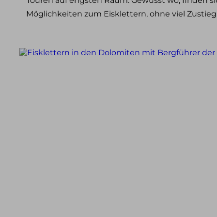
Touren auf engsten Raum. Gewusst wo, finden si
Klettersteig Tagestouren
Möglichkeiten zum Eisklettern, ohne viel Zustie
Klettersteig Mehrtagestouren
Wandern
Wandern im Allgäu
Wandern in den Alpen
Schneeschuh Touren im Allgäu
Ausbildung
Kletterkurse
Klettersteigkurse
Hochtourenkurse
Tiefschneekurse
Skitourenkurse
Lawinenkurse
Eiskletterkurse
Skitouren
Skitouren Tagestouren im Allgäu
Skitouren Mehrtagestouren im Allgäu