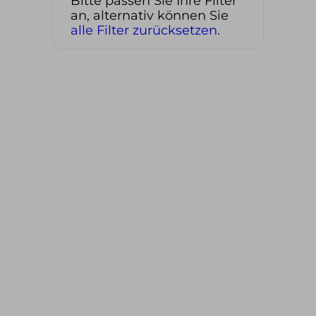
Bitte passen Sie Ihre Filter
an, alternativ können Sie
alle Filter zurücksetzen.
WINTER
SOMMER
alle Tourenangebote
alle Tourenangebote
Skitouren
Hochtouren
Freeriden/Heliski
Klettern/Bergsteigen
Eisklettern
Klettersteige
Wandern
TOURENBEWERTUNG
SERVICE & INFOS
Hochtouren
Privattouren
Klettern/Bergsteigen
Spontantouren
Klettersteige
Tourenfinder
Wandern
Geschenkgutschein
Skitouren
Reiseberichte
Freeride/Tiefschnee
Newsletter
Eisklettern
Mietmaterial
Informationen zum
Reiserücktritt
Zahlungsmethoden