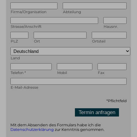
Für Touren welche im Ausland stattfinden,
Download zu.
empfehlen wir dir ebenso eine
Firma/Organisation
Abteilung
Auslandsreisekrankenversicherung, damit im Notfall
keine unerwarteten Kosten auf dich zukommen.
Strasse/Anschrift
Hausnr.
PLZ
Ort
Ortsteil
Land
Telefon
*
Mobil
Fax
E-Mail-Adresse
*
Pflichtfeld
Mit dem Absenden des Formulars habe ich die
Datenschutzerklärung
zur Kenntnis genommen.