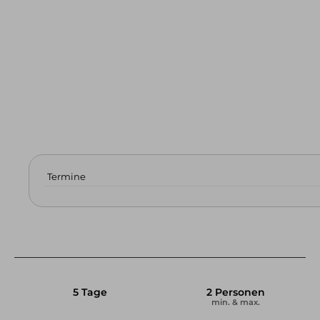
Skitouren & Skihochtouren in den Alpen
Skitourenreisen
Freeriden / Heliski
Freeriden / Tiefschnee im Allgäu
Freeriden / Heliski weltweit
Eisklettern
Eisklettern Tagestouren
Eisklettern Mehrtagestouren
Termine
Eiskletterreisen
Team
Philosophie & Vision
Partner
Kontakt
Service &
Infos
Kontakt
E-Mail
Tel.: 08325 927 47 15
5 Tage
2 Personen
min. & max.