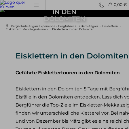
EISKLETTERN
0,00 €
IN DEN
DOLOMITEN
Spontantouren
Privattouren
Tourenfinder
Bergschule Allgäu Experience - Bergführer aus dem Allgäu
›
Eisklettern
›
Eisklettern Mehrtagestouren
›
Eisklettern in den Dolomiten
Hochtouren
4000er Hochtouren
3000er Hochtouren
Eisklettern in den Dolomiten
leichte Hochtouren
mittelschwere Hochtouren
schwere Hochtouren
Geführte Eisklettertouren in den Dolomiten
Klettern / Bergsteigen
Eisklettern in den Dolomiten 5 Tage mit Bergfü
Klettern im Allgäu
Eisfälle in den Dolomiten entdecken. Lass dich
Bergsteigen im Allgäu
Klettern in den Alpen
Bergführer die Top-Ziele im Eiskletter-Mekka zei
Kletterreisen
finden wir unterschiedliche Kletterei vor. Bei n
und von Dezember bis März gibt es eine reichli
Klettersteige