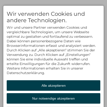
FAQ
KLETTERN
AUSBILDUNG
Klettern im Allgäu
Kletterkurse
Wir verwenden Cookies und
Bergsteigen im Allgäu
Klettersteigkurse
Kletterkurse im Allgäu
Hochtourenkurse
andere Technologien.
Klettern in den Alpen
Tiefschneekurse
Kletterreisen
Skitourenkurse
Wir und unsere Partner verwenden Cookies und
Lawinenkurse
vergleichbare Technologien, um unsere Webseite
Eiskletterkurse
optimal zu gestalten und fortlaufend zu verbessern.
ÜBER UNS
KONTAKT
Dabei können personenbezogene Daten wie
Kontakt
ALLGÄU EXPERIENCE
Browserinformationen erfasst und analysiert werden.
Team
Am Schwandweg 17
Durch Klicken auf „Alle akzeptieren“ stimmen Sie der
Philosophie & Vision
87534 Oberstaufen
Verwendung zu. Durch Klicken auf „Einstellungen“
Partner
Deutschland
können Sie eine individuelle Auswahl treffen und
Tel +49 (0)8325 9274715
Fax +49 (0)8325 9274716
erteilte Einwilligungen für die Zukunft widerrufen.
info@allgaeu-
Weitere Informationen erhalten Sie in unserer
experience.com
Datenschutzerklärung.
Alle akzeptieren
Facebook
Instagram
LinkedIn
Nur notwendige akzeptieren
Whats App