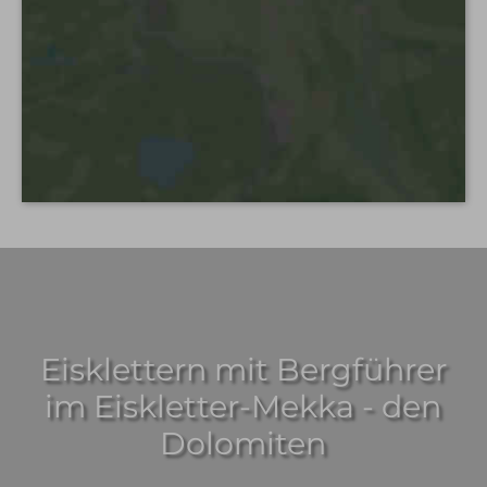
Eisklettern mit Bergführer
im Eiskletter-Mekka - den
Dolomiten