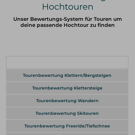
Hochtouren
Klettersteig Tagestouren
Klettersteig Mehrtagestouren
Unser Bewertungs-System für Touren um
deine passende Hochtour zu finden
Wandern
Wandern im Allgäu
Wandern in den Alpen
Schneeschuh Touren im Allgäu
Ausbildung
Tourenbewertung Hochtouren
Kletterkurse
Tourenbewertung Klettern/Bergsteigen
Klettersteigkurse
Hochtourenkurse
Tiefschneekurse
Tourenbewertung Klettersteige
Skitourenkurse
Lawinenkurse
Tourenbewertung Wandern
Eiskletterkurse
Tourenbewertung Skitouren
Skitouren
Tourenbewertung Freeride/Tiefschnee
Skitouren Tagestouren im Allgäu
Skitouren Mehrtagestouren im Allgäu