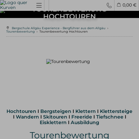
0,00 €
TOURENBEWERUNG
HOCHTOUREN
Spontantouren
Privattouren
Tourenfinder
Bergschule Allgäu Experience - Bergführer aus dem Allgäu
›
Tourenbewertung
›
Tourenbewertung Hochtouren
Hochtouren
4000er Hochtouren
3000er Hochtouren
leichte Hochtouren
mittelschwere Hochtouren
schwere Hochtouren
Klettern / Bergsteigen
Klettern im Allgäu
Bergsteigen im Allgäu
Hochtouren
I
Bergsteigen
I
Klettern
I
Klettersteige
Klettern in den Alpen
I
Wandern
I
Skitouren
I
Freeride
I
Tiefschnee
I
Kletterreisen
Eisklettern
I
Ausbildung
Tourenbewertung
Klettersteige