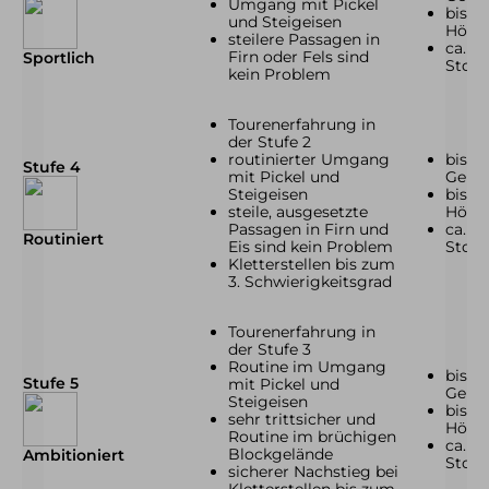
Umgang mit Pickel
bis z
und Steigeisen
Höhe
steilere Passagen in
ca. 3
Firn oder Fels sind
Sportlich
Std.
kein Problem
Tourenerfahrung in
der Stufe 2
routinierter Umgang
bis zu
Stufe 4
mit Pickel und
Gehze
Steigeisen
bis z
steile, ausgesetzte
Höhe
Passagen in Firn und
ca. 4
Routiniert
Eis sind kein Problem
Std.
Kletterstellen bis zum
3. Schwierigkeitsgrad
Tourenerfahrung in
der Stufe 3
Routine im Umgang
bis zu
Stufe 5
mit Pickel und
Gehze
Steigeisen
bis z
sehr trittsicher und
Höhe
Routine im brüchigen
ca. 4
Blockgelände
Ambitioniert
Std.
sicherer Nachstieg bei
Kletterstellen bis zum