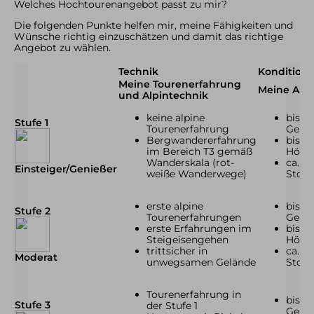
Welches Hochtourenangebot passt zu mir?
Die folgenden Punkte helfen mir, meine Fähigkeiten und
Wünsche richtig einzuschätzen und damit das richtige
Angebot zu wählen.
Technik
Kondition
Meine Tourenerfahrung
Meine Aus
und Alpintechnik
keine alpine
bis zu
Stufe 1
Tourenerfahrung
Gehze
Bergwandererfahrung
bis z
im Bereich T3 gemäß
Höhe
Wanderskala (rot-
ca. 2
Einsteiger/Genießer
weiße Wanderwege)
Std.
erste alpine
bis zu
Stufe 2
Tourenerfahrungen
Gehze
erste Erfahrungen im
bis z
Steigeisengehen
Höhe
trittsicher in
ca. 3
Moderat
unwegsamen Gelände
Std.
Tourenerfahrung in
bis zu
Stufe 3
der Stufe 1
Gehze