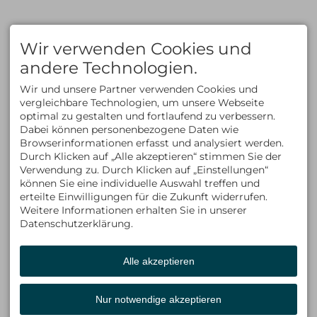
Zahlungsmethoden
FAQ
KLETTERN
AUSBILDUNG
Klettern im Allgäu
Kletterkurse
Wir verwenden Cookies und
Bergsteigen im Allgäu
Klettersteigkurse
Kletterkurse im Allgäu
Hochtourenkurse
andere Technologien.
Klettern in den Alpen
Tiefschneekurse
Kletterreisen
Skitourenkurse
Wir und unsere Partner verwenden Cookies und
Lawinenkurse
vergleichbare Technologien, um unsere Webseite
Eiskletterkurse
optimal zu gestalten und fortlaufend zu verbessern.
ÜBER UNS
KONTAKT
Dabei können personenbezogene Daten wie
Kontakt
ALLGÄU EXPERIENCE
Browserinformationen erfasst und analysiert werden.
Team
Am Schwandweg 17
Durch Klicken auf „Alle akzeptieren“ stimmen Sie der
Philosophie & Vision
87534 Oberstaufen
Verwendung zu. Durch Klicken auf „Einstellungen“
Partner
Deutschland
können Sie eine individuelle Auswahl treffen und
Tel +49 (0)8325 9274715
Fax +49 (0)8325 9274716
erteilte Einwilligungen für die Zukunft widerrufen.
info@allgaeu-
Weitere Informationen erhalten Sie in unserer
experience.com
Datenschutzerklärung.
Alle akzeptieren
Facebook
Instagram
LinkedIn
Nur notwendige akzeptieren
Whats App