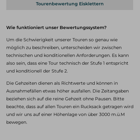
Tourenbewertung Eisklettern
Skitouren & Skihochtouren in den Alpen
Skitourenreisen
Freeriden / Heliski
Wie funktioniert unser Bewertungssystem?
Freeriden / Tiefschnee im Allgäu
Um die Schwierigkeit unserer Touren so genau wie
Freeriden / Heliski weltweit
möglich zu beschreiben, unterscheiden wir zwischen
technischen und konditionellen Anforderungen. Es kann
Eisklettern
also sein, dass eine Tour technisch der Stufe 1 entspricht
Eisklettern Tagestouren
und konditionell der Stufe 2.
Eisklettern Mehrtagestouren
Eiskletterreisen
Die Gehzeiten dienen als Richtwerte und können in
Ausnahmefällen etwas höher ausfallen. Die Zeitangaben
beziehen sich auf die reine Gehzeit ohne Pausen. Bitte
Team
Philosophie & Vision
Partner
Kontakt
Service &
beachte, dass auf allen Touren ein Rucksack getragen wird
Infos
Kontakt
E-Mail
Tel.: 08325 927 47 15
und wir uns auf einer Höhenlage von über 3000 m.ü.M
bewegen.