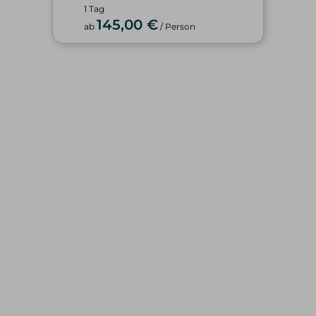
1 Tag
145,00 €
ab
/ Person
WINTER
SOMMER
alle Tourenangebote
alle Tourenangebote
Skitouren
Hochtouren
Freeriden/Heliski
Klettern/Bergsteigen
Eisklettern
Klettersteige
Wandern
TOURENBEWERTUNG
SERVICE & INFOS
Hochtouren
Privattouren
Klettern/Bergsteigen
Spontantouren
Klettersteige
Tourenfinder
Wandern
Geschenkgutschein
Skitouren
Reiseberichte
Freeride/Tiefschnee
Newsletter
Eisklettern
Mietmaterial