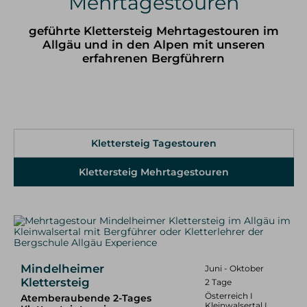
Mehrtagestouren
Klettersteig Tagestouren
Klettersteig Mehrtagestouren
geführte Klettersteig Mehrtagestouren im
Allgäu und in den Alpen mit unseren
Wandern
erfahrenen Bergführern
Wandern im Allgäu
Wandern in den Alpen
Schneeschuh Touren im Allgäu
Ausbildung
Klettersteig Tagestouren
Kletterkurse
Klettersteig Mehrtagestouren
Klettersteigkurse
Hochtourenkurse
Tiefschneekurse
Skitourenkurse
Lawinenkurse
Eiskletterkurse
Mindelheimer
Juni - Oktober
Skitouren
Klettersteig
2 Tage
Skitouren Tagestouren im Allgäu
Österreich I
Atemberaubende 2-Tages
Skitouren Mehrtagestouren im Allgäu
Kleinwalsertal I