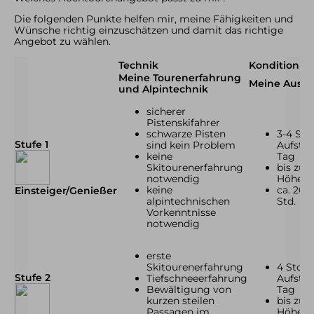
Die folgenden Punkte helfen mir, meine Fähigkeiten und
Wünsche richtig einzuschätzen und damit das richtige
Angebot zu wählen.
Technik
Kondition
Meine Tourenerfahrung
Meine Ausd
und Alpintechnik
sicherer
Pistenskifahrer
schwarze Pisten
3-4 Std.
Stufe 1
sind kein Problem
Aufstie
keine
Tag
Skitourenerfahrung
bis zu 
notwendig
Höhen
keine
ca. 200
Einsteiger/Genießer
alpintechnischen
Std.
Vorkenntnisse
notwendig
erste
Skitourenerfahrung
4 Std.
Stufe 2
Tiefschneeerfahrung
Aufstie
Bewältigung von
Tag
kurzen steilen
bis zu 
Passagen im
Höhen