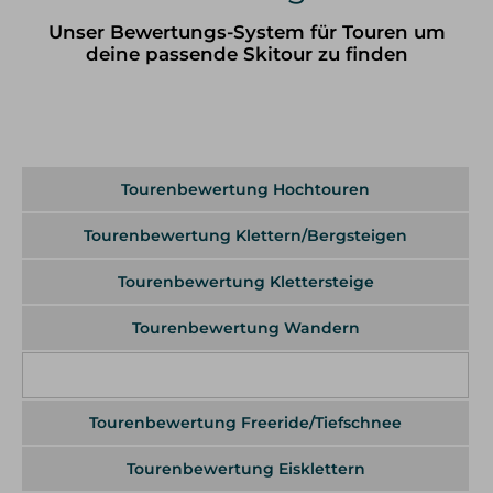
Klettersteig Tagestouren
Unser Bewertungs-System für Touren um
Klettersteig Mehrtagestouren
deine passende Skitour zu finden
Wandern
Wandern im Allgäu
Wandern in den Alpen
Schneeschuh Touren im Allgäu
Tourenbewertung Hochtouren
Ausbildung
Tourenbewertung Klettern/Bergsteigen
Kletterkurse
Klettersteigkurse
Tourenbewertung Klettersteige
Hochtourenkurse
Tiefschneekurse
Tourenbewertung Wandern
Skitourenkurse
Lawinenkurse
Tourenbewertung Skitouren
Eiskletterkurse
Tourenbewertung Freeride/Tiefschnee
Skitouren
Tourenbewertung Eisklettern
Skitouren Tagestouren im Allgäu
Skitouren Mehrtagestouren im Allgäu