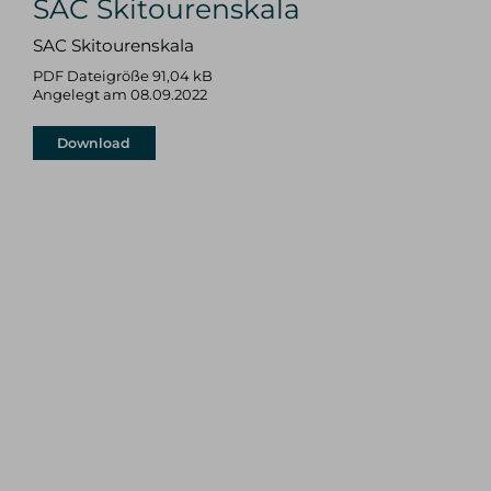
SAC Skitourenskala
SAC Skitourenskala
PDF Dateigröße 91,04 kB
Angelegt am 08.09.2022
Download
WINTER
SOMMER
alle Tourenangebote
alle Tourenangebote
Skitouren
Hochtouren
Freeriden/Heliski
Klettern/Bergsteigen
Eisklettern
Klettersteige
Wandern
TOURENBEWERTUNG
SERVICE & INFOS
Hochtouren
Privattouren
Klettern/Bergsteigen
Spontantouren
Klettersteige
Tourenfinder