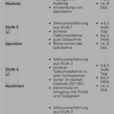
Aufstieg
ca. 300
Moderat
Anwendung von
Std.
Spitzkehre
Skitourenerfahrung
4-5 Std.
Stufe 3
aus Stufe 1
Aufstie
sicherer
Tag
Tiefschneefahrer
bis zu 
gute Skitechnik
Höhen
Beherrschen der
ca. 350
Sportlich
Spitzkehre
Std.
Skitourenerfahrung
aus Stufe 2
5-6 Std.
sicherer
Stufe 4
Aufstie
Tiefschneefahrer in
Tag
allen Schneearten
bis zu 
sicher im steilen
Höhen
Gelände (30°-35°)
ca. 400
Routiniert
Kenntnisse im
Std.
Umgang mit Pickel
und Steigeisen
Skitourenerfahrung
aus Stufe 3