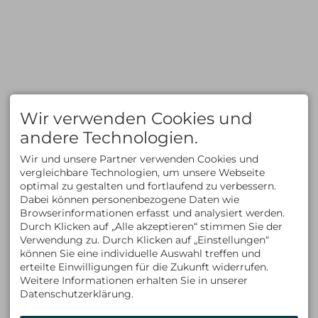
Wandern
Geschenkgutschein
Skitouren
Reiseberichte
Freeride/Tiefschnee
Newsletter
Eisklettern
Mietmaterial
Informationen zum
Reiserücktritt
Zahlungsmethoden
FAQ
KLETTERN
AUSBILDUNG
Klettern im Allgäu
Kletterkurse
Wir verwenden Cookies und
Bergsteigen im Allgäu
Klettersteigkurse
Kletterkurse im Allgäu
Hochtourenkurse
andere Technologien.
Klettern in den Alpen
Tiefschneekurse
Kletterreisen
Skitourenkurse
Wir und unsere Partner verwenden Cookies und
Lawinenkurse
vergleichbare Technologien, um unsere Webseite
Eiskletterkurse
optimal zu gestalten und fortlaufend zu verbessern.
ÜBER UNS
KONTAKT
Dabei können personenbezogene Daten wie
Kontakt
ALLGÄU EXPERIENCE
Browserinformationen erfasst und analysiert werden.
Team
Am Schwandweg 17
Durch Klicken auf „Alle akzeptieren“ stimmen Sie der
Philosophie & Vision
87534 Oberstaufen
Verwendung zu. Durch Klicken auf „Einstellungen“
Partner
Deutschland
können Sie eine individuelle Auswahl treffen und
Tel +49 (0)8325 9274715
Fax +49 (0)8325 9274716
erteilte Einwilligungen für die Zukunft widerrufen.
info@allgaeu-
Weitere Informationen erhalten Sie in unserer
experience.com
Datenschutzerklärung.