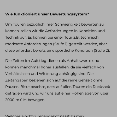
Skitouren & Skihochtouren in den Alpen
Skitourenreisen
Wie funktioniert unser Bewertungssystem?
Freeriden / Heliski
Um Touren bezüglich Ihrer Schwierigkeit bewerten zu
Freeriden / Tiefschnee im Allgäu
können, teilen wir die Anforderungen in Kondition und
Freeriden / Heliski weltweit
Technik auf. Es können bei einer Tour z.B. technisch
moderate Anforderungen (Stufe 1) gestellt werden, aber
Eisklettern
diese erfordert bereits eine sportliche Kondition (Stufe 2).
Eisklettern Tagestouren
Die Zeiten im Aufstieg dienen als Anhaltswerte und
Eisklettern Mehrtagestouren
Eiskletterreisen
können manchmal höher ausfallen, da sie vielfach von
Verhältnissen und Witterung abhängig sind. Die
Zeitangaben beziehen sich auf die reine Gehzeit ohne
Team
Philosophie & Vision
Partner
Kontakt
Service &
Pausen. Bitte beachte, dass auf allen Touren ein Rucksack
Infos
getragen wird und wir uns auf einer Höhenlage von über
Kontakt
E-Mail
Tel.: 08325 927 47 15
2000 m.ü.M bewegen.
Welches Hochtourenangebot passt zu mir?