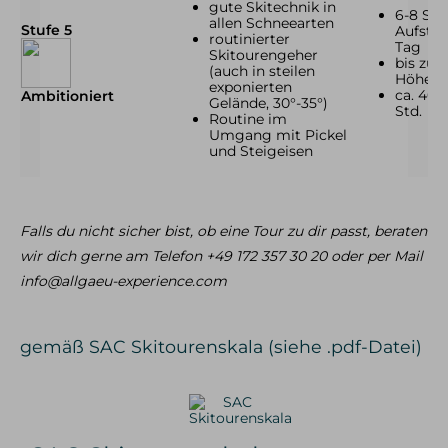
gute Skitechnik in
6-8 Std
allen Schneearten
Stufe 5
Aufstie
routinierter
Tag
Skitourengeher
bis zu 
(auch in steilen
Höhen
exponierten
ca. 400
Ambitioniert
Gelände, 30°-35°)
Std.
Routine im
Umgang mit Pickel
und Steigeisen
Falls du nicht sicher bist, ob eine Tour zu dir passt, beraten
wir dich gerne am Telefon +49 172 357 30 20 oder per Mail
info@allgaeu-experience.com
gemäß SAC Skitourenskala (siehe .pdf-Datei)