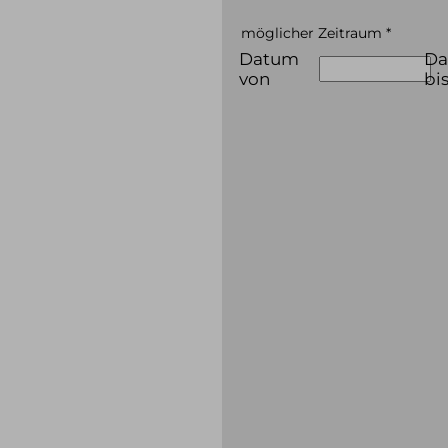
möglicher Zeitraum
*
Datum
D
von
bi