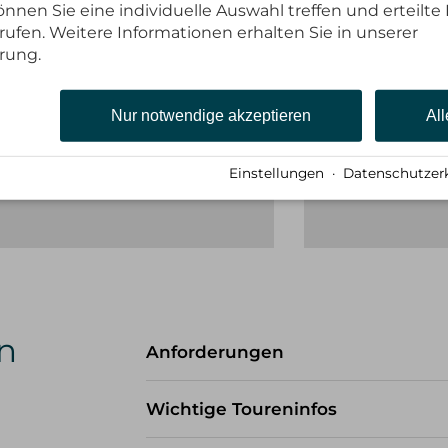
nnen Sie eine individuelle Auswahl treffen und erteilte 
rufen. Weitere Informationen erhalten Sie in unserer
rung.
Nur notwendige akzeptieren
All
Einstellungen
·
Datenschutzer
n
Anforderungen
Diese Tour findet in großer Höhe st
Wichtige Toureninfos
vorausgesetzt und eine sichere Anw
Zwischenverpflegung
unabdingbar. Eine gute Akklimatisi