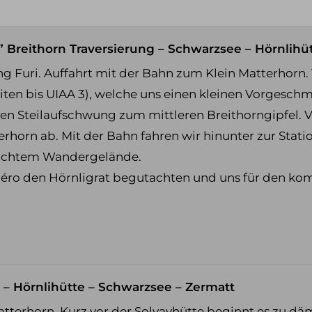
e” Breithorn Traversierung – Schwarzsee – Hörnlihü
ng Furi. Auffahrt mit der Bahn zum Klein Matterhorn. 
iten bis UIAA 3), welche uns einen kleinen Vorgeschma
n Steilaufschwung zum mittleren Breithorngipfel. V
erhorn ab. Mit der Bahn fahren wir hinunter zur Stat
leichtem Wandergelände.
péro den Hörnligrat begutachten und uns für den 
t – Hörnlihütte – Schwarzsee – Zermatt
terhorn. Kurz vor der Solvayhütte beginnt es zu däm