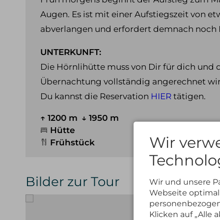
Augen. Es ist mit einer Aufstiegszeit von e
abverlangen und erfordert demnach noch R
UNTERKUNFT:
Die Hörnlihütte muss von Dir für dich und 
Übernachtung vollständig angerechnet wir
Du kannst die Reservation
HIER
tätigen.
↑ 1200 m
↓ 1950 m
Hütte
Wir verw
Frühstück
Technolo
Bilder zur Tour
Wir und unsere P
Webseite optimal 
personenbezogene
Klicken auf „Alle