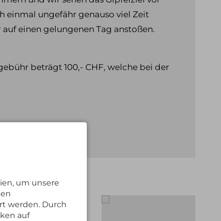
ch einmal ungefähr genauso viel Zeit
 auf einen gelungenen Tag anstoßen.
gebühr beträgt 100,- CHF, welche bei der
ien, um unsere
nen
rt werden. Durch
cken auf