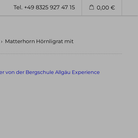
Tel. +49 8325 927 47 15
0,00 €
UR
ren
Privattouren
Tourenfinder
›
Matterhorn Hörnligrat mit
Wandern
ren
Wandern im Allgäu
stouren
Wandern in den Alpen
Schneeschuh Touren im Allgäu
Eisklettern
 im Allgäu
Eisklettern Tagestouren
tweit
Eisklettern Mehrtagestouren
Eiskletterreisen