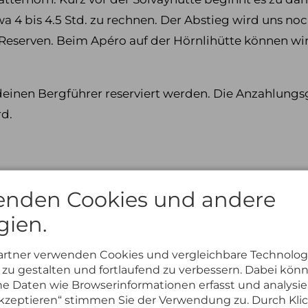
twa 4 bis 4.5 Std. zu rechnen. Der Abstieg wird uns no
eserven. Beim Apéro auf der Hörnlihütte können wir
deinen Bergführer reserviert werden. Die Anzahlungs
d.
enden Cookies und andere
gien.
artner verwenden Cookies und vergleichbare Technolog
zu gestalten und fortlaufend zu verbessern. Dabei kön
 Daten wie Browserinformationen erfasst und analysie
 akzeptieren“ stimmen Sie der Verwendung zu. Durch Kli