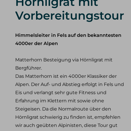
Hörnligrat mit
Skito
Tiefschneekurse
Alpe
Skitourenkurse
Vorbereitungstour
Skito
Lawinenkurse
Eiskletterkurse
Himmelsleiter in Fels auf den bekanntesten
Team
Philosophie & Vision
Partner
Konta
4000er der Alpen
Matterhorn Besteigung via Hörnligrat mit
Bergführer.
Das Matterhorn ist ein 4000er Klassiker der
Alpen. Der Auf- und Abstieg erfolgt in Fels und
Eis und verlangt sehr gute Fitness und
Erfahrung im Klettern mit sowie ohne
Steigeisen. Da die Normalroute über den
Hörnligrat schwierig zu finden ist, empfehlen
wir auch geübten Alpinisten, diese Tour gut