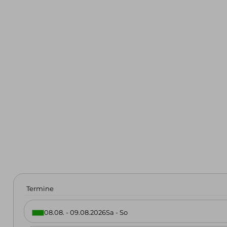
uren & Skihochtouren in den
n
urenreisen
kt
Service & Infos
Termine
08.08. - 09.08.2026
Sa - So