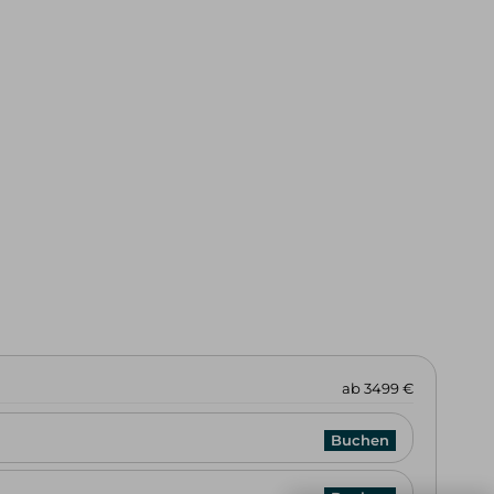
Kontakt
E-Mail
Tel.: 08325 927 47 15
ab 3499 €
Buchen