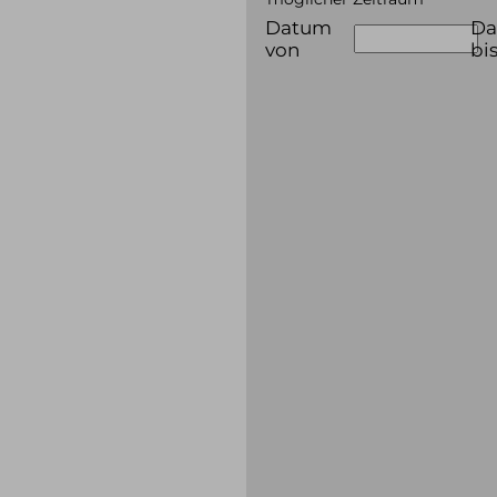
Datum
D
von
bi