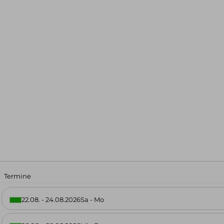
uren & Skihochtouren in den
n
urenreisen
kt
Service & Infos
Termine
22.08. - 24.08.2026
Sa - Mo