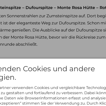
steinspitze – Dufourspitze – Monte Rosa Hütte – 
ten Sonnenstrahlen zur Zumsteinspitze auf. Dort begi
t ist der eleganteste Weg zur Dufourspitze. Schon m
rme genießen. Die Ausblicke auf der Dufourspitze s
in der Monte Rosa Hütte, bevor wir die Rückreise zu
nrunde abschließt.
enden Cookies und andere
gien.
artner verwenden Cookies und vergleichbare Technolog
zu gestalten und fortlaufend zu verbessern. Dabei kön
 Daten wie Browserinformationen erfasst und analysie
 akzeptieren“ stimmen Sie der Verwendung zu. Durch Kli