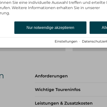
nnen Sie eine individuelle Auswahl treffen und erteilte 
rufen. Weitere Informationen erhalten Sie in unserer
rung.
Nur notwendige akzeptieren
All
Einstellungen
·
Datenschutzer
n
Anforderungen
Diese Tour findet in großer Höhe sta
Wichtige Toureninfos
Schwierigkeiten bis zum Klettergrat 
Zwischenverpflegung
Umgang mit Steigeisen und Pickel 
Leistungen & Zusatzkosten
Achte auf einen leichten Rucksack.
sollten Tagestouren bis 10 Std. bew