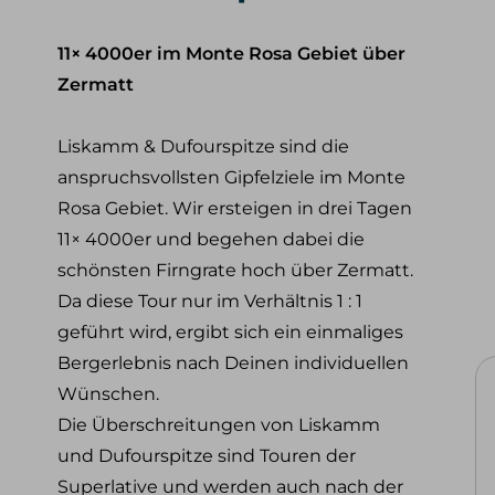
Skito
Tiefschneekurse
Alpe
Skitourenkurse
11× 4000er im Monte Rosa Gebiet über
Skito
Lawinenkurse
Zermatt
Eiskletterkurse
Liskamm & Dufourspitze sind die
Team
Philosophie & Vision
Partner
Konta
anspruchsvollsten Gipfelziele im Monte
Rosa Gebiet. Wir ersteigen in drei Tagen
11× 4000er und begehen dabei die
schönsten Firngrate hoch über Zermatt.
Da diese Tour nur im Verhältnis 1 : 1
geführt wird, ergibt sich ein einmaliges
Bergerlebnis nach Deinen individuellen
Wünschen.
Die Überschreitungen von Liskamm
und Dufourspitze sind Touren der
Superlative und werden auch nach der