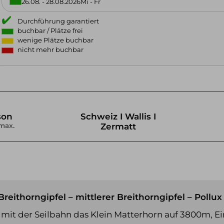
26.08. - 28.08.2026
Mi - Fr
Durchführung garantiert
buchbar / Plätze frei
wenige Plätze buchbar
nicht mehr buchbar
son
Schweiz I Wallis I
max.
Zermatt
Breithorngipfel – mittlerer Breithorngipfel – Pollux 
 mit der Seilbahn das Klein Matterhorn auf 3800m, Ei