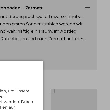
Rotenboden – Zermatt
nnt die anspruchsvolle Traverse hinüber
it den ersten Sonnenstrahlen werden wir
ind wahrhaftig ein Traum. Im Abstieg
m Rotenboden und nach Zermatt antreten.
ien, um unsere
nen
rt werden. Durch
cken auf