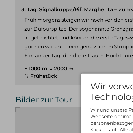
3. Tag: Signalkuppe/Rif. Margherita – Zum
Früh morgens steigen wir noch vor den ers
zur Dufourspitze. Der sogenannte Grenzgra
angeleuchtet und können die erste Tageswä
gönnen wir uns einen genüsslichen Stopp 
Ein langer Tag, der diese Traum-Hochtoure
↑ 1000 m
↓ 2000 m
Frühstück
Wir verw
Technolo
Bilder zur Tour
Wir und unsere P
Webseite optimal 
personenbezogene
Klicken auf „Alle