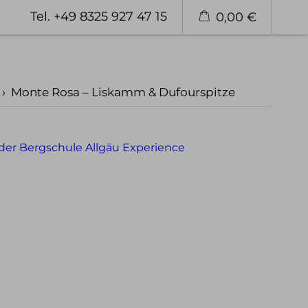
ERUNG
Tel. +49 8325 927 47 15
0,00 €
ren
Privattouren
Tourenfinder
›
Monte Rosa – Liskamm & Dufourspitze
Wandern
ren
Wandern im Allgäu
stouren
Wandern in den Alpen
Schneeschuh Touren im Allgäu
Eisklettern
 im Allgäu
Eisklettern Tagestouren
tweit
Eisklettern Mehrtagestouren
Eiskletterreisen