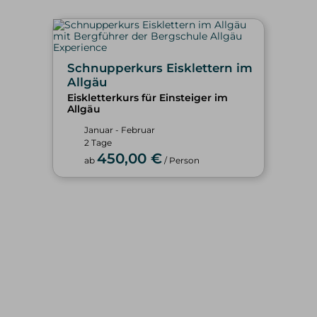
Schnupperkurs Eisklettern im
Allgäu
Eiskletterkurs für Einsteiger im
Allgäu
Januar - Februar
2 Tage
450,00 €
ab
/ Person
WINTER
SOMMER
alle Tourenangebote
alle Tourenangebote
Skitouren
Hochtouren
Freeriden/Heliski
Klettern/Bergsteigen
Eisklettern
Klettersteige