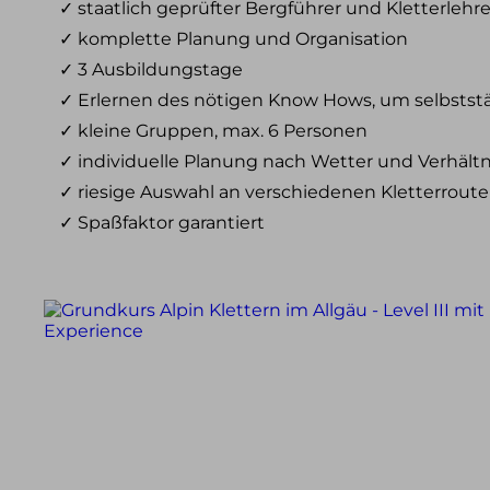
✓ staatlich geprüfter Bergführer und Kletterlehre
Skitouren & Skihochtouren in den Alpen
Skitourenreisen
✓ komplette Planung und Organisation
✓ 3 Ausbildungstage
Freeriden / Heliski
✓ Erlernen des nötigen Know Hows, um selbststä
Freeriden / Tiefschnee im Allgäu
✓ kleine Gruppen, max. 6 Personen
Freeriden / Heliski weltweit
✓ individuelle Planung nach Wetter und Verhält
✓ riesige Auswahl an verschiedenen Kletterrout
Eisklettern
✓ Spaßfaktor garantiert
Eisklettern Tagestouren
Eisklettern Mehrtagestouren
Eiskletterreisen
Team
Philosophie & Vision
Partner
Kontakt
Service &
Infos
Kontakt
E-Mail
Tel.: 08325 927 47 15