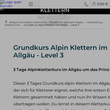
ALPIN
0,00 €
KLETTERN
IM ALLGÄU -
Spontantouren
Privattouren
Tourenfinder
LEVEL III
Bergschule Allgäu Experience - Bergführer aus dem Allgäu
›
Ausbildung
›
Kletterkurse
›
Grundkurs Alpin Klettern im Allgäu - Level 3
Hochtouren
4000er Hochtouren
3000er Hochtouren
Grundkurs Alpin Klettern im
leichte Hochtouren
Allgäu - Level 3
mittelschwere Hochtouren
schwere Hochtouren
3 Tage Alpinkletterkurs im Allgäu um das Prinz
Klettern / Bergsteigen
Klettern im Allgäu
Dieser 3 Tages Grundkurs Alpin Klettern im Allgäu –
Bergsteigen im Allgäu
Klettern in den Alpen
der sich für Kletterer eignet, welche ihre erste
Kletterreisen
Klettern gesammelt haben und nun ihr Wissen in
übertragen wollen. Du lernst in diesem Kletterku
Klettersteige