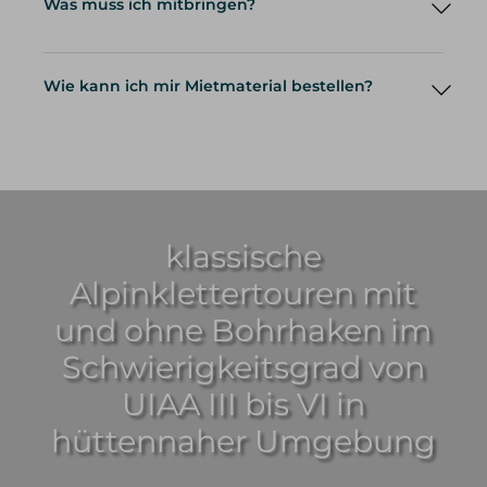
Was muss ich mitbringen?
Wie kann ich mir Mietmaterial bestellen?
klassische
Alpinklettertouren mit
Mietmaterial
und ohne Bohrhaken im
Schwierigkeitsgrad von
UIAA III bis VI in
hüttennaher Umgebung