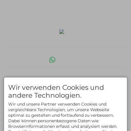
Philosophie & Vision
87534 Oberstaufen
Partner
Deutschland
Tel +49 (0)8325 9274715
Fax +49 (0)8325 9274716
info@allgaeu-
experience.com
Facebook
Instagram
LinkedIn
Whats App
Impressum
Datenschutz
Barrierefreiheit
AGB
Cookie-Einstellungen
English Version
Erstellt mit
Tramino
Wir verwenden Cookies und
andere Technologien.
Wir und unsere Partner verwenden Cookies und
vergleichbare Technologien, um unsere Webseite
optimal zu gestalten und fortlaufend zu verbessern.
Dabei können personenbezogene Daten wie
Browserinformationen erfasst und analysiert werden.