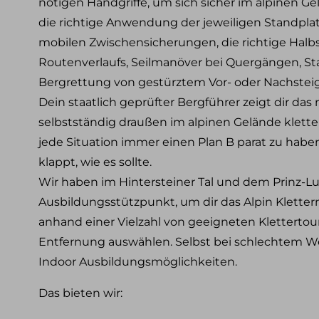
nötigen Handgriffe, um sich sicher im alpinen 
Klettersteig Tagestouren
die richtige Anwendung der jeweiligen Standplat
Klettersteig Mehrtagestouren
mobilen Zwischensicherungen, die richtige Halbs
Wandern
Routenverlaufs, Seilmanöver bei Quergängen, 
Bergrettung von gestürztem Vor- oder Nachsteig
Wandern im Allgäu
Wandern in den Alpen
Dein staatlich geprüfter Bergführer zeigt dir da
Schneeschuh Touren im Allgäu
selbstständig draußen im alpinen Gelände klett
jede Situation immer einen Plan B parat zu haben,
Ausbildung
klappt, wie es sollte.
Kletterkurse
Klettersteigkurse
Wir haben im Hintersteiner Tal und dem Prinz-L
Hochtourenkurse
Ausbildungsstützpunkt, um dir das Alpin Kletter
Tiefschneekurse
Skitourenkurse
anhand einer Vielzahl von geeigneten Klettertou
Lawinenkurse
Entfernung auswählen. Selbst bei schlechtem W
Eiskletterkurse
Indoor Ausbildungsmöglichkeiten.
Skitouren
Das bieten wir:
Skitouren Tagestouren im Allgäu
Skitouren Mehrtagestouren im Allgäu