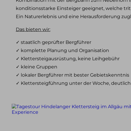
Kombination mit der Bergbahn zum Nebelhorn ist
Klettersteig Tagestouren
konditionsstarke Einsteiger geeignet, welche trit
Klettersteig Mehrtagestouren
Ein Naturerlebnis und eine Herausforderung zugl
Wandern
Das bieten wir:
Wandern im Allgäu
Wandern in den Alpen
✓ staatlich geprüfter Bergführer
Schneeschuh Touren im Allgäu
✓ komplette Planung und Organisation
✓ Klettersteigausrüstung, keine Leihgebühr
Ausbildung
✓ kleine Gruppen
Kletterkurse
Klettersteigkurse
✓ lokaler Bergführer mit bester Gebietskenntnis
Hochtourenkurse
✓ Klettersteigführung unter der Woche, deutlic
Tiefschneekurse
Skitourenkurse
Lawinenkurse
Eiskletterkurse
Skitouren
Skitouren Tagestouren im Allgäu
Skitouren Mehrtagestouren im Allgäu