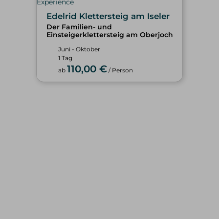
Edelrid Klettersteig am Iseler
Der Familien- und
Einsteigerklettersteig am Oberjoch
Juni - Oktober
1 Tag
110,00 €
ab
/ Person
WINTER
SOMMER
alle Tourenangebote
alle Tourenangebote
Skitouren
Hochtouren
Freeriden/Heliski
Klettern/Bergsteigen
Eisklettern
Klettersteige
Wandern
TOURENBEWERTUNG
SERVICE & INFOS