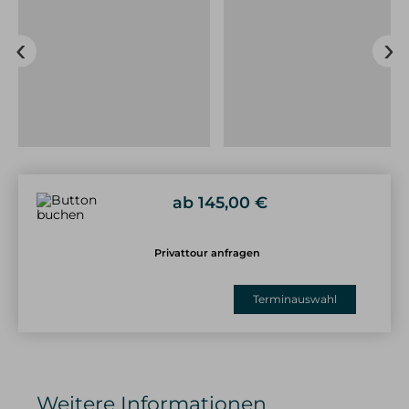
eleganten Grat hinüber zum Großen Daumen.
Hierbei wechseln sich ansprechende mit
Drahtseil versicherte Kletterstellen, mit nicht
abgesicherten Gehpassagen ab. Dabei werden
wir viele Meter Drahtseil und einige Leitern
überwinden. Um den Klettersteig sicher zu
meistern, hilft dir dein Bergführer über die
schwierigsten Stellen und ist stets mit Rat und
Tat zur Seite.
ab 145,00 €
Der Abstieg erfolgt über das Koblat-Plateau
hinab zur Mittelstation Höfatsblick. Dort können
Privattour anfragen
wir die Tour bei Kaffee und Kuchen ausklingen
lassen und mit der Bergbahn ins Tal hinab
Terminauswahl
schweben.
↑ 576 m
↓ 827 m
7,5 Std.
8 km
Weitere Informationen