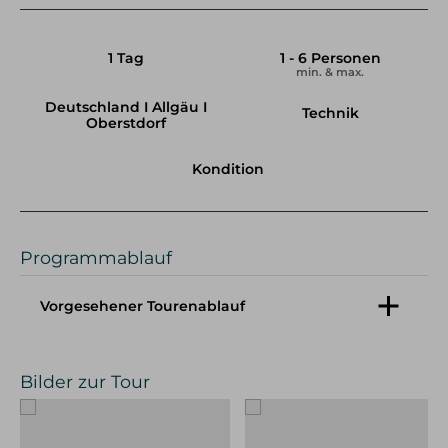
1 Tag
1 - 6 Personen
min. & max.
Deutschland I Allgäu I
Technik
Oberstdorf
Kondition
Programmablauf
Vorgesehener Tourenablauf
Wir treffen uns in der Früh an der Talstation der
Nebelhorn Bergbahn. Mit dieser geht es hinauf
Bilder zur Tour
bis zur Gipfelstation. Von dort startet die Tour.
Zuerst folgen wir einem leichten Steig auf den
westlichen Wengenkopf und folgen dem