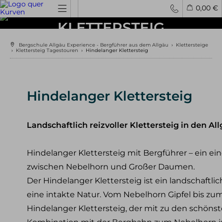
HINDELANGER
0,00 €
KLETTERSTEIG
Spontantouren
Privattouren
Tourenfinder
Bergschule Allgäu Experience - Bergführer aus dem Allgäu
›
Klettersteige
›
Klettersteig Tagestouren
›
Hindelanger Klettersteig
Hochtouren
4000er Hochtouren
3000er Hochtouren
Hindelanger Klettersteig
leichte Hochtouren
mittelschwere Hochtouren
schwere Hochtouren
Landschaftlich reizvoller Klettersteig in den Al
Klettern / Bergsteigen
Hindelanger Klettersteig mit Bergführer – ein ei
Klettern im Allgäu
zwischen Nebelhorn und Großer Daumen.
Bergsteigen im Allgäu
Klettern in den Alpen
Der Hindelanger Klettersteig ist ein landschaftli
Kletterreisen
eine intakte Natur. Vom Nebelhorn Gipfel bis z
Hindelanger Klettersteig, der mit zu den schönst
Klettersteige