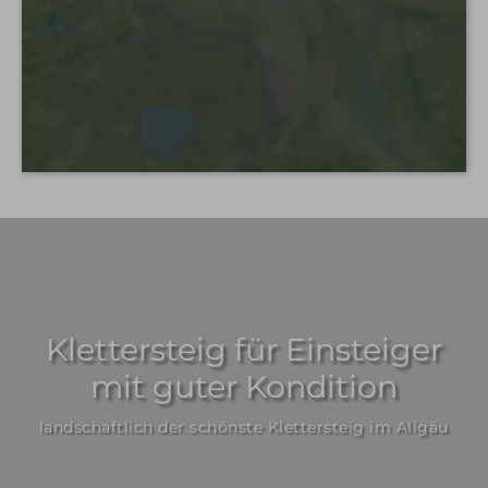
Klettersteig für Einsteiger
mit guter Kondition
landschaftlich der schönste Klettersteig im Allgäu