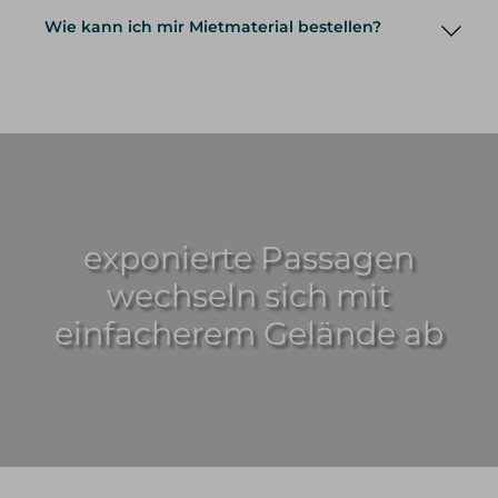
Wie kann ich mir Mietmaterial bestellen?
exponierte Passagen
Mietmaterial
wechseln sich mit
einfacherem Gelände ab