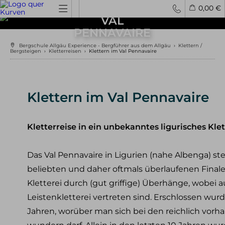
KLETTERN IM
0,00 €
VAL
PENNAVAIRE
Spontantouren
Privattouren
Tourenfinder
Bergschule Allgäu Experience - Bergführer aus dem Allgäu
›
Klettern /
Bergsteigen
›
Kletterreisen
›
Klettern im Val Pennavaire
Hochtouren
4000er Hochtouren
3000er Hochtouren
Klettern im Val Pennavaire
leichte Hochtouren
mittelschwere Hochtouren
schwere Hochtouren
Kletterreise in ein unbekanntes ligurisches Kle
Klettern / Bergsteigen
Das Val Pennavaire in Ligurien (nahe Albenga) stel
Klettern im Allgäu
beliebten und daher oftmals überlaufenen Finale 
Bergsteigen im Allgäu
Klettern in den Alpen
Kletterei durch (gut griffige) Überhänge, wobei 
Kletterreisen
Leistenkletterei vertreten sind. Erschlossen wurd
Jahren, worüber man sich bei den reichlich vo
Klettersteige