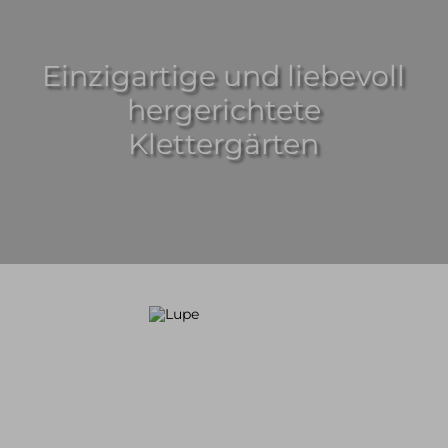
Einzigartige und liebevoll
Mietmaterial
hergerichtete
Klettergärten