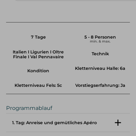
7 Tage
5 - 8 Personen
min. & max.
Italien I Ligurien I Oltre
Technik
Finale I Val Pennavaire
Kletterniveau Halle: 6a
Kondition
Kletterniveau Fels: 5c
Vorstiegserfahrung: Ja
Programmablauf
1. Tag: Anreise und gemütliches Apéro
Von unserem Treffpunk reisen wir gemeinsam ins