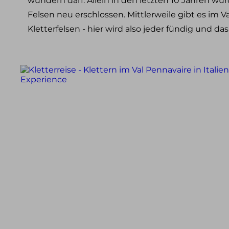
wundern darf. Allein in den letzten 10 Jahren w
Klettersteig Tagestouren
Felsen neu erschlossen. Mittlerweile gibt es im V
Klettersteig Mehrtagestouren
Kletterfelsen - hier wird also jeder fündig und das
Wandern
Wandern im Allgäu
Wandern in den Alpen
Schneeschuh Touren im Allgäu
Ausbildung
Kletterkurse
Klettersteigkurse
Hochtourenkurse
Tiefschneekurse
Skitourenkurse
Lawinenkurse
Eiskletterkurse
Skitouren
Skitouren Tagestouren im Allgäu
Skitouren Mehrtagestouren im Allgäu