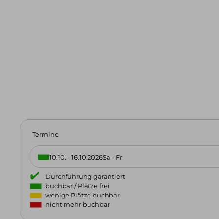
Skitouren & Skihochtouren in den Alpen
Skitourenreisen
Freeriden / Heliski
Freeriden / Tiefschnee im Allgäu
Freeriden / Heliski weltweit
Eisklettern
Eisklettern Tagestouren
Eisklettern Mehrtagestouren
Eiskletterreisen
Termine
10.10. - 16.10.2026
Sa - Fr
Team
Philosophie & Vision
Partner
Kontakt
Service &
Infos
Kontakt
E-Mail
Tel.: 08325 927 47 15
Durchführung garantiert
buchbar / Plätze frei
wenige Plätze buchbar
nicht mehr buchbar