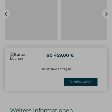
weiter Richtung westlichen Wengenkopf zum
Einstieg des Bayerländer Wegs in ca. 45 Minuten.
Nun beginnt unsere Klettertour mit langen
alpinen Seillängen in einer großen Wand. In
eleganter Linienführung entlang eines Pfeilers
klettern wir nach oben und erreichen nach 14SL
den Ausstieg der Klettertour. Mit Kurzseiltechnik
steigen wir weiter bis zum Grat, wo wir auf der
Hindelanger Klettersteig treffen. Von dort
ab 459,00 €
beginnt der lange Abstieg zurück zu den Rädern.
Wir traversieren weiter hinüber zur Nebelhorn
Privattour anfragen
Bergstation und weiter zum Geißfuß, unter
dessen Nordabbrüchen wir zurück zu unserem
Terminauswahl
Fahrraddepot absteigen. Das Hinausrollen mit
den Fahrrädern ist ein genussvoller Abschluss
einer großartigen Tour in einer tollen und
einsamen Landschaft. Chapeau!
Weitere Informationen