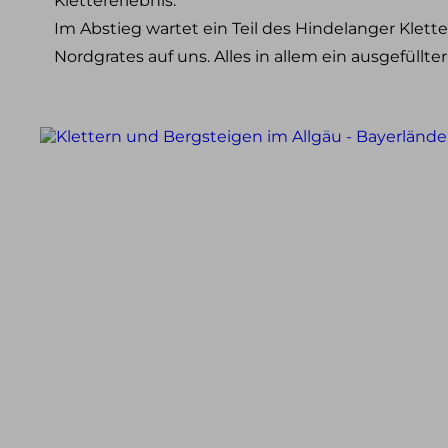
Klettererlebnis.
Klettersteig Tagestouren
Im Abstieg wartet ein Teil des Hindelanger Klet
Klettersteig Mehrtagestouren
Nordgrates auf uns. Alles in allem ein ausgefüllte
Wandern
Wandern im Allgäu
Wandern in den Alpen
Schneeschuh Touren im Allgäu
Ausbildung
Kletterkurse
Klettersteigkurse
Hochtourenkurse
Tiefschneekurse
Skitourenkurse
Lawinenkurse
Eiskletterkurse
Skitouren
Skitouren Tagestouren im Allgäu
Skitouren Mehrtagestouren im Allgäu