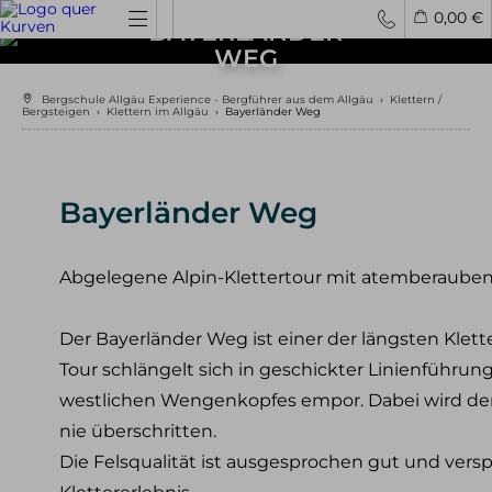
0,00 €
BAYERLÄNDER
WEG
Spontantouren
Privattouren
Tourenfinder
Bergschule Allgäu Experience - Bergführer aus dem Allgäu
›
Klettern /
Bergsteigen
›
Klettern im Allgäu
›
​Bayerländer Weg
Hochtouren
4000er Hochtouren
3000er Hochtouren
Bayerländer Weg
leichte Hochtouren
mittelschwere Hochtouren
schwere Hochtouren
Abgelegene Alpin-Klettertour mit atemberaub
Klettern / Bergsteigen
Der Bayerländer Weg ist einer der längsten Klett
Klettern im Allgäu
Tour schlängelt sich in geschickter Linienführu
Bergsteigen im Allgäu
Klettern in den Alpen
westlichen Wengenkopfes empor. Dabei wird der 
Kletterreisen
nie überschritten.
Die Felsqualität ist ausgesprochen gut und versp
Klettersteige