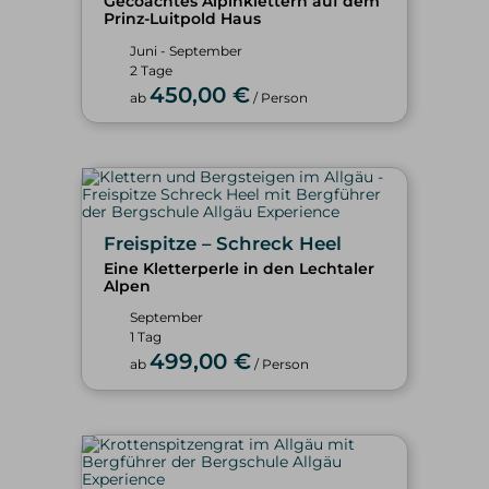
Gecoachtes Alpinklettern auf dem
Prinz-Luitpold Haus
Juni - September
2 Tage
450,00 €
ab
/ Person
Freispitze – Schreck Heel
Eine Kletterperle in den Lechtaler
Alpen
September
1 Tag
499,00 €
ab
/ Person