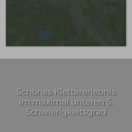
Schönes Klettererlebnis
im maximal unteren 5.
Schwierigkeitsgrad