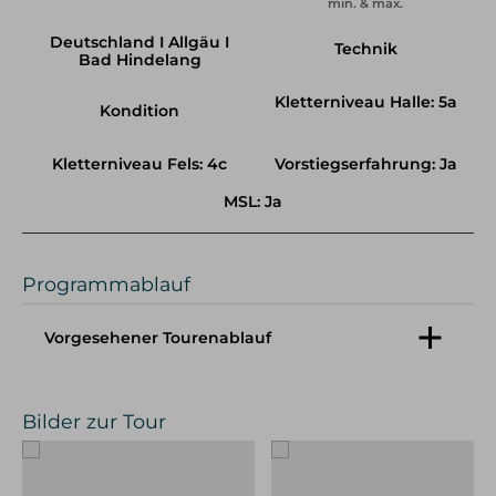
min. & max.
Deutschland I Allgäu I
Technik
Bad Hindelang
Kletterniveau Halle: 5a
Kondition
Kletterniveau Fels: 4c
Vorstiegserfahrung: Ja
MSL: Ja
Programmablauf
Vorgesehener Tourenablauf
Wir treffen uns früh morgens am Parkplatz
“Gruebplätzle” in Bad Hindelang. Von dort fahren
Bilder zur Tour
wir mit E-Bikes ins Retterschwanger Tal bis zum
Wegende und überwinden dabei fast 700hm mit
den Fahrrädern. Anschließend steigen wir zu Fuß