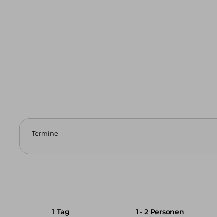
Skitouren & Skihochtouren in den Alpen
Skitourenreisen
Freeriden / Heliski
Freeriden / Tiefschnee im Allgäu
Freeriden / Heliski weltweit
Eisklettern
Eisklettern Tagestouren
Eisklettern Mehrtagestouren
Eiskletterreisen
Termine
Team
Philosophie & Vision
Partner
Kontakt
Service &
Infos
Kontakt
E-Mail
Tel.: 08325 927 47 15
1 Tag
1 - 2 Personen