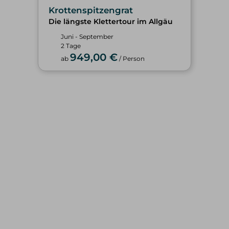
Krottenspitzengrat
Die längste Klettertour im Allgäu
Juni - September
2 Tage
949,00 €
ab
/ Person
WINTER
SOMMER
alle Tourenangebote
alle Tourenangebote
Skitouren
Hochtouren
Freeriden/Heliski
Klettern/Bergsteigen
Eisklettern
Klettersteige
Wandern
TOURENBEWERTUNG
SERVICE & INFOS
Hochtouren
Privattouren
Klettern/Bergsteigen
Spontantouren