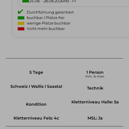
24.08. - 28.08.2026
Mo - Fr
Durchführung garantiert
buchbar / Plätze frei
wenige Plätze buchbar
nicht mehr buchbar
5 Tage
1 Person
min. & max.
Schweiz I Wallis I Saastal
Technik
Kletterniveau Halle: 5a
Kondition
Kletterniveau Fels: 4c
MSL: Ja