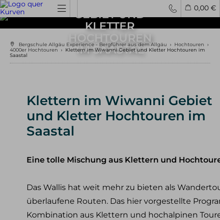
WIWANNI
0,00 €
GEBIET UND
KLETTER
HOCHTOUREN
Spontantouren
Privattouren
Tourenfinder
Bergschule Allgäu Experience - Bergführer aus dem Allgäu
›
Hochtouren
›
IM SAASTAL
4000er Hochtouren
›
Klettern im Wiwanni Gebiet und Kletter Hochtouren im
Saastal
Hochtouren
4000er Hochtouren
3000er Hochtouren
Klettern im Wiwanni Gebiet
leichte Hochtouren
mittelschwere Hochtouren
und Kletter Hochtouren im
schwere Hochtouren
Saastal
Klettern / Bergsteigen
Klettern im Allgäu
Eine tolle Mischung aus Klettern und Hochtour
Bergsteigen im Allgäu
Klettern in den Alpen
Kletterreisen
Das Wallis hat weit mehr zu bieten als Wandert
überlaufene Routen. Das hier vorgestellte Progr
Klettersteige
Kombination aus Klettern und hochalpinen Toure