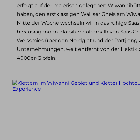
Klettersteig Tagestouren
erfolgt auf der malerisch gelegenen Wiwannihütt
Klettersteig Mehrtagestouren
haben, den erstklassigen Walliser Gneis am Wiwa
Mitte der Woche wechseln wir in das ruhige Saas
Wandern
herausragenden Klassikern oberhalb von Saas Gr
Wandern im Allgäu
Weissmies über den Nordgrat und der Portjieng
Wandern in den Alpen
Schneeschuh Touren im Allgäu
Unternehmungen, weit entfernt von der Hektik 
4000er-Gipfeln.
Ausbildung
Kletterkurse
Klettersteigkurse
Hochtourenkurse
Tiefschneekurse
Skitourenkurse
Lawinenkurse
Eiskletterkurse
Skitouren
Skitouren Tagestouren im Allgäu
Skitouren Mehrtagestouren im Allgäu