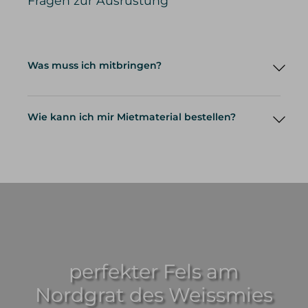
Fragen zur Ausrüstung
Was muss ich mitbringen?
Wie kann ich mir Mietmaterial bestellen?
Mietmaterial
perfekter Fels am
Nordgrat des Weissmies