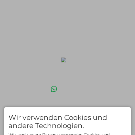
Lawinenkurse
Eiskletterkurse
ÜBER UNS
KONTAKT
Kontakt
ALLGÄU EXPERIENCE
Team
Am Schwandweg 17
Philosophie & Vision
87534 Oberstaufen
Partner
Deutschland
Tel +49 (0)8325 9274715
Fax +49 (0)8325 9274716
info@allgaeu-
experience.com
Facebook
Instagram
LinkedIn
Whats App
Impressum
Datenschutz
Barrierefreiheit
AGB
Cookie-Einstellungen
English Version
Erstellt mit
Tramino
Wir verwenden Cookies und
andere Technologien.
Wir und unsere Partner verwenden Cookies und